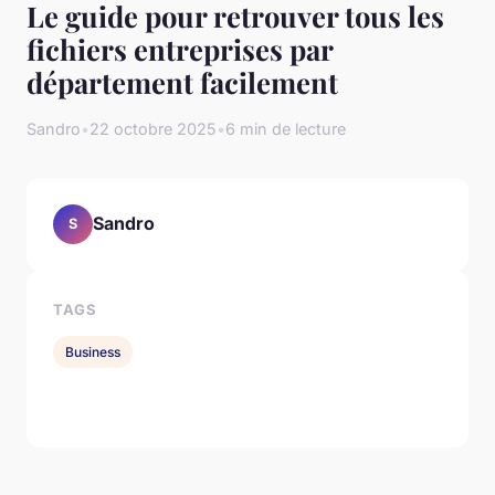
Le guide pour retrouver tous les
fichiers entreprises par
département facilement
Sandro
•
22 octobre 2025
•
6 min de lecture
Sandro
S
TAGS
Business